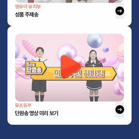
영유아 유치부
성품 주제송
유초등부
단원송 영상 미리 보기